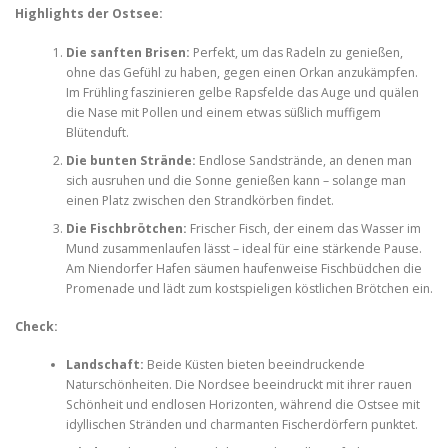
Highlights der Ostsee:
Die sanften Brisen:
Perfekt, um das Radeln zu genießen,
ohne das Gefühl zu haben, gegen einen Orkan anzukämpfen.
Im Frühling faszinieren gelbe Rapsfelde das Auge und quälen
die Nase mit Pollen und einem etwas süßlich muffigem
Blütenduft.
Die bunten Strände:
Endlose Sandstrände, an denen man
sich ausruhen und die Sonne genießen kann – solange man
einen Platz zwischen den Strandkörben findet.
Die Fischbrötchen:
Frischer Fisch, der einem das Wasser im
Mund zusammenlaufen lässt – ideal für eine stärkende Pause.
Am Niendorfer Hafen säumen haufenweise Fischbüdchen die
Promenade und lädt zum kostspieligen köstlichen Brötchen ein.
Check:
Landschaft:
Beide Küsten bieten beeindruckende
Naturschönheiten. Die Nordsee beeindruckt mit ihrer rauen
Schönheit und endlosen Horizonten, während die Ostsee mit
idyllischen Stränden und charmanten Fischerdörfern punktet.