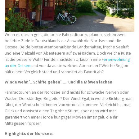
Wenn es darum geht, die beste Fahrradtour zu planen, stehen zwei
beliebte Ziele in Deutschlands zur Auswahl: die Nordsee und die
Ostsee. Beide bieten atemberaubende Landschaften, frische Seeluft
und eine Vielzahl von Abenteuern auf zwei Rädern. Doch welche Küste
ist die bessere Wahl? Für den nächsten Urlaub in eine
Ferienwohnung
an der Ostsee
und von da aus in welches Abenteuer? Welche Region
hält einem Vergleich stand und schneitet als Favorit ab?
Winde wehn´.. Schiffe gehen´…. und die Möwen lachen
Fahrradtouren an der Nordsee sind nichts für schwache Nerven oder
Waden. Der ständige Begleiter? Der Wind! Egal, in welche Richtung man
fährt, der Wind scheint immer von vorne zu kommen. Vielleicht hat man
Glück und erwischt einen Tag ohne Sturm, aber dann wird man
garantiert von einer Horde hungriger Möwen umzingelt, die ihr
Mittagessen fordern.
Highlights der Nordsee: