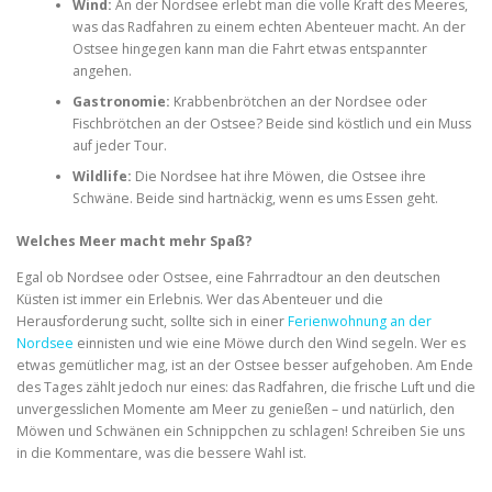
Wind:
An der Nordsee erlebt man die volle Kraft des Meeres,
was das Radfahren zu einem echten Abenteuer macht. An der
Ostsee hingegen kann man die Fahrt etwas entspannter
angehen.
Gastronomie:
Krabbenbrötchen an der Nordsee oder
Fischbrötchen an der Ostsee? Beide sind köstlich und ein Muss
auf jeder Tour.
Wildlife:
Die Nordsee hat ihre Möwen, die Ostsee ihre
Schwäne. Beide sind hartnäckig, wenn es ums Essen geht.
Welches Meer macht mehr Spaß?
Egal ob Nordsee oder Ostsee, eine Fahrradtour an den deutschen
Küsten ist immer ein Erlebnis. Wer das Abenteuer und die
Herausforderung sucht, sollte sich in einer
Ferienwohnung an der
Nordsee
einnisten und wie eine Möwe durch den Wind segeln. Wer es
etwas gemütlicher mag, ist an der Ostsee besser aufgehoben. Am Ende
des Tages zählt jedoch nur eines: das Radfahren, die frische Luft und die
unvergesslichen Momente am Meer zu genießen – und natürlich, den
Möwen und Schwänen ein Schnippchen zu schlagen! Schreiben Sie uns
in die Kommentare, was die bessere Wahl ist.