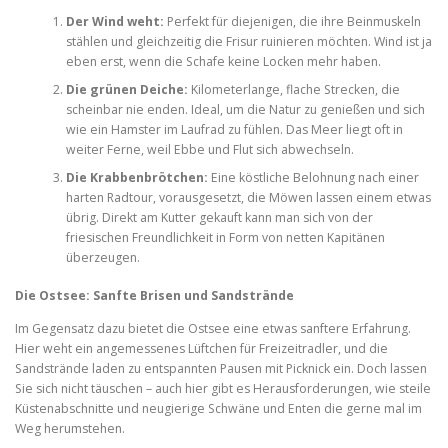
Der Wind weht:
Perfekt für diejenigen, die ihre Beinmuskeln
stählen und gleichzeitig die Frisur ruinieren möchten. Wind ist ja
eben erst, wenn die Schafe keine Locken mehr haben.
Die grünen Deiche:
Kilometerlange, flache Strecken, die
scheinbar nie enden. Ideal, um die Natur zu genießen und sich
wie ein Hamster im Laufrad zu fühlen. Das Meer liegt oft in
weiter Ferne, weil Ebbe und Flut sich abwechseln.
Die Krabbenbrötchen:
Eine köstliche Belohnung nach einer
harten Radtour, vorausgesetzt, die Möwen lassen einem etwas
übrig. Direkt am Kutter gekauft kann man sich von der
friesischen Freundlichkeit in Form von netten Kapitänen
überzeugen.
Die Ostsee: Sanfte Brisen und Sandstrände
Im Gegensatz dazu bietet die Ostsee eine etwas sanftere Erfahrung.
Hier weht ein angemessenes Lüftchen für Freizeitradler, und die
Sandstrände laden zu entspannten Pausen mit Picknick ein. Doch lassen
Sie sich nicht täuschen – auch hier gibt es Herausforderungen, wie steile
Küstenabschnitte und neugierige Schwäne und Enten die gerne mal im
Weg herumstehen.