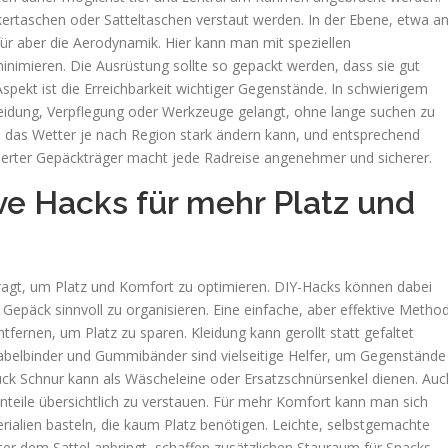
ertaschen oder Satteltaschen verstaut werden. In der Ebene, etwa a
afür aber die Aerodynamik. Hier kann man mit speziellen
nimieren. Die Ausrüstung sollte so gepackt werden, dass sie gut
spekt ist die Erreichbarkeit wichtiger Gegenstände. In schwierigem
kleidung, Verpflegung oder Werkzeuge gelangt, ohne lange suchen zu
h das Wetter je nach Region stark ändern kann, und entsprechend
ncierter Gepäckträger macht jede Radreise angenehmer und sicherer.
ve Hacks für mehr Platz und
ragt, um Platz und Komfort zu optimieren. DIY-Hacks können dabei
 Gepäck sinnvoll zu organisieren. Eine einfache, aber effektive Metho
fernen, um Platz zu sparen. Kleidung kann gerollt statt gefaltet
belbinder und Gummibänder sind vielseitige Helfer, um Gegenstände
Stück Schnur kann als Wäscheleine oder Ersatzschnürsenkel dienen. Auc
inteile übersichtlich zu verstauen. Für mehr Komfort kann man sich
erialien basteln, die kaum Platz benötigen. Leichte, selbstgemachte
 dem Sattel anbringt, schaffen zusätzlichen Stauraum für Snacks