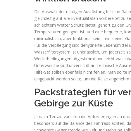
Die Auswahl der richtigen Ausrüstung für eine Rad
gleichzeitig auf alle Eventualitäten vorbereitet zu s
schlechtem Wetter Schutz bietet, gehört zu den Gr
Temperaturen geeignet ist, und eine bequeme, kom
minimalistisch, aber funktional sein – ein kleiner G
Für die Verpflegung sind dehydrierte Lebensmittel u
Wasserfiltersystem ist unerlässlich, um jederzeit s
Wetterbedingungen abgestimmt und leicht waschbar
Unterwäsche sind unverzichtbar. Technische Ausrüs
Hilfe-Set sollten ebenfalls nicht fehlen. Man soll
eingepackt werden sollte, um die Reise angenehm u
Packstrategien für ve
Gebirge zur Küste
Je nach Terrain variieren die Anforderungen an da
besonders auf die Balance des Fahrrads achten, da u
Schwerere Gegenstände wie Zelt und Nahrung sollt