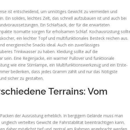
reise ist entscheidend, um unnötiges Gewicht zu vermeiden und
ein. Ein solides, leichtes Zelt, das schnell aufzubauen ist und auch bei
undvoraussetzungen. Ein Schlafsack, der für die erwarteten
pakte Isomatte sorgen für erholsamen Schlaf. Kochausrüstung sollt
askocher, ein leichter Topf und multifunktionales Besteck reichen aus.
nd energiereiche Snacks ideal. Auch ein zuverlässiges
auberes Trinkwasser zu haben. Kleidung sollte auf die
 sein. Eine Regenjacke, ein warmer Pullover und funktionale
tung wie eine Stirnlampe, ein Multifunktionswerkzeug und ein Erste-
te immer bedenken, dass jedes Gramm zählt und nur das Nötigste
nd sicher zu gestalten.
rschiedene Terrains: Vom
s Packen der Ausrüstung erheblich. In bergigem Gelände muss man
ngleich verteiltes Gewicht die Fahrstabilität beeinträchtigen kann.
en daher möglichst tief und zentral am Rahmen angebracht werden.