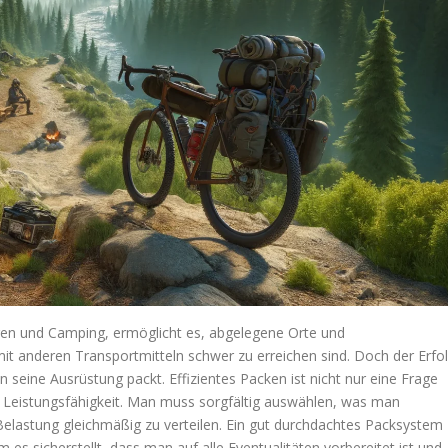
ren und Camping, ermöglicht es, abgelegene Orte und
t anderen Transportmitteln schwer zu erreichen sind. Doch der Erfo
seine Ausrüstung packt. Effizientes Packen ist nicht nur eine Frage
r Leistungsfähigkeit. Man muss sorgfältig auswählen, was man
elastung gleichmäßig zu verteilen. Ein gut durchdachtes Packsystem
es sicherstellt, dass man auf alle Eventualitäten vorbereitet ist und