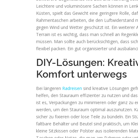
Leichtere und voluminösere Sachen können in Lenk
Küsten, spielt das Gewicht eine geringere Rolle, d
Rahmentaschen arbeiten, die den Luftwiderstand mi
gegen Wind und Wetter geschützt ist. Ein weiterer A
Terrain ist es wichtig, dass man schnell an Regen
müssen. Man sollte auch berücksichtigen, dass sic
flexibel packen. Ein gut organisierter und ausbala
DIY-Lösungen: Kreati
Komfort unterwegs
Bei längeren
Radreisen
sind kreative Lösungen gef
helfen, den Stauraum effizienter zu nutzen und das
ist es, Verpackungen zu minimieren oder ganz zu ent
werden, um den Stauraum optimal auszunutzen. Ka
sicher zu fixieren oder lose Teile zu bündeln. Ein 
faltbare Behälter und Beutel sind praktisch, um Kle
kleine Sitzkissen oder Polster aus isolierenden Mat
Taschen oder Netze, die man am Rahmen oder unter