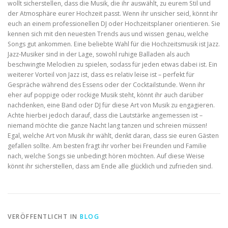
wollt sicherstellen, dass die Musik, die ihr auswählt, zu eurem Stil und
der Atmosphäre eurer Hochzeit passt. Wenn ihr unsicher seid, könnt ihr
euch an einem professionellen DJ oder Hochzeitsplaner orientieren. Sie
kennen sich mit den neuesten Trends aus und wissen genau, welche
Songs gut ankommen. Eine beliebte Wahl für die Hochzeitsmusik ist Jazz.
Jazz-Musiker sind in der Lage, sowohl ruhige Balladen als auch
beschwingte Melodien zu spielen, sodass für jeden etwas dabei ist. Ein
weiterer Vorteil von Jazz ist, dass es relativ leise ist – perfekt für
Gespräche während des Essens oder der Cocktailstunde. Wenn ihr
eher auf poppige oder rockige Musik steht, könnt ihr auch darüber
nachdenken, eine Band oder DJ für diese Art von Musik zu engagieren.
Achte hierbei jedoch darauf, dass die Lautstärke angemessen ist –
niemand möchte die ganze Nacht lang tanzen und schreien müssen!
Egal, welche Art von Musik ihr wählt, denkt daran, dass sie euren Gästen
gefallen sollte. Am besten fragt ihr vorher bei Freunden und Familie
nach, welche Songs sie unbedingt hören möchten. Auf diese Weise
könnt ihr sicherstellen, dass am Ende alle glücklich und zufrieden sind.
VERÖFFENTLICHT IN
BLOG