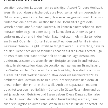
Location, Location, Location – ein so wichtiger Aspekt für eure Hochzeit.
Wenn ihr euch dazu entscheidet, eure Hochzeit an einem besonderen
Ort zu feiern, könnt ihr sicher sein, dass es unvergesslich wird. Aber wo
findet man die perfekte Location für eine Hochzeit? Es gibt viele
verschiedene Orte für eure Hochzeit. Ihr könnt in einem schönen Hotel
heiraten oder sogar in einer Burg. Ihr könnt aber auch etwas ganz
anderes machen und in der freien Natur heiraten – ob im Garten oder
am Strand. Oder ihr möchtet lieber mit Freunden und Familie in einem
Restaurant feiern? Es gibt unzählige Möglichkeiten. Es ist wichtig, dass ihr
bei der Suche nach der passenden Location auf die Details achtet. Egal
ob es sich um den Standort handelt oder um die Lage des Raums –
beides muss stimmen. Wenn ihr zum Beispiel an den Strand heiratet,
müsst ihr sicherstellen, dass die Location nah genug am Strand ist und
das Wetter an dem Tag passt. Es ist auch wichtig, dass die Location zu
eurem Stil passt. Wollt ihr lieber rustikal oder elegant heiraten? Das
Ambiente der Location sollte zu eurer Hochzeit passen und dem Stil
entsprechen, den ihr erreichen wollt. Auch die Kapazitäten müssen
beachtet werden – schließlich möchten alle Gäste Platz haben und es
soll ja auch noch Getränke und Essen geben! Diese Dinge sollten also
bei der Auswahl der richtigen Location berücksichtigt werden, damit
alles reibungslos ablaufen kann. Wenn ihr all diese Punkte beachtet und